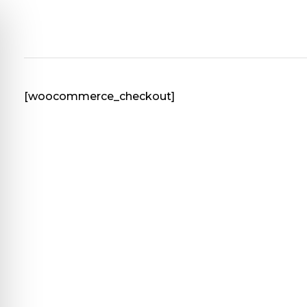
Stațiunea Didactică de Cercetare-Dezvoltare Agronomică Moara Domnească
[woocommerce_checkout]