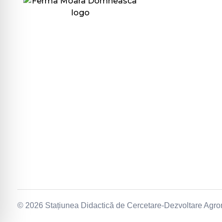
Link-uri utile
GDPR
Termeni & Condiții
© 2026 Stațiunea Didactică de Cercetare-Dezvoltare Agr