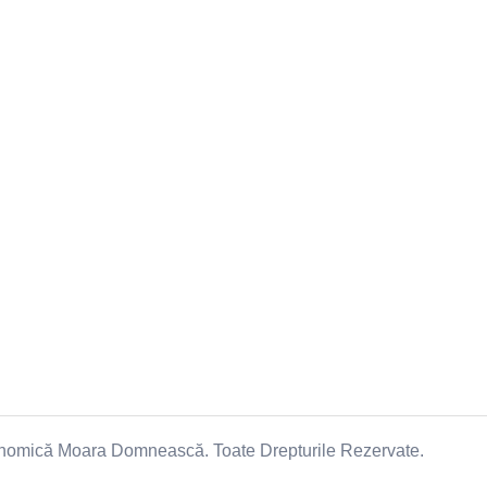
Moara Domnească
Contact
Fermele Noastre
Cercetare
Oportunități
Adresa: Str.
Moara Domn
Ilfov, 07710
Telefon:
+40
Email:
moaradomn
onomică Moara Domnească. Toate Drepturile Rezervate.