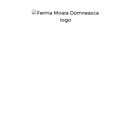
Link-uri utile
GDPR
Termeni & Condiții
Moara Domnească
Fermele Noastre
Cercetare
Oportunități