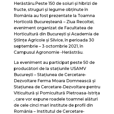
Herăstăru.Peste 150 de soiuri şi hibrizi de
fructe, struguri şi legume obţinute în
România au fost prezentate la Toamna
Horticolă Bucureşteană – Ziua Recoltei,
eveniment organizat de Facultatea de
Horticultură din Bucureşti şi Academia de
Ştiinţe Agricole şi Silvice, în perioada 30
septembrie – 3 octombrie 2021, în
Campusul Agronomie -Herăstrău.
La eveniment au participat peste 50 de
producători de la staţiunile USAMV
Bucureşti – Staţiunea de Cercetare-
Dezvoltare Ferma Moara Domnească și
Staţiunea de Cercetare-Dezvoltare pentru
Viticultură şi Pomicultură Pietroasa-Istriţa
, care vor expune roadele toamnei alături
de cele cinci mari institute de profil din
România – Institutul de Cercetare-