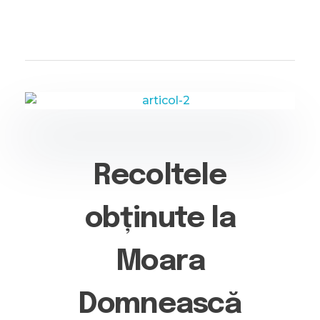
Stațiunea Didactică de Cercetare-Dezvoltare Agronomică Moara Domnească
Recoltele
obținute la
Moara
Domnească