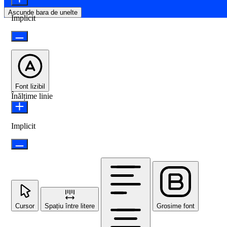
Ascunde bara de unelte
Implicit
Font lizibil
Înălțime linie
Implicit
Cursor
Spațiu între litere
Grosime font