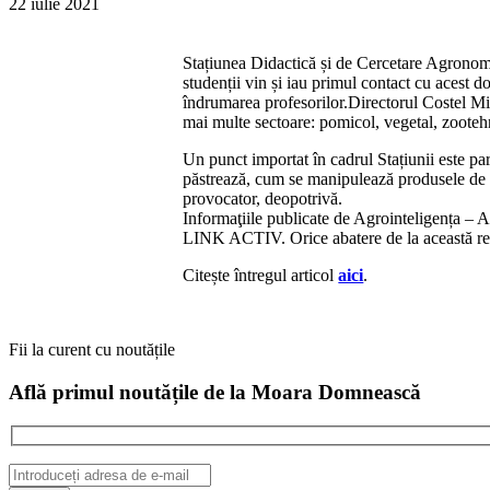
22 iulie 2021
Stațiunea Didactică și de Cercetare Agronom
studenții vin și iau primul contact cu acest d
îndrumarea profesorilor.Directorul Costel M
mai multe sectoare: pomicol, vegetal, zooteh
Un punct importat în cadrul Stațiunii este p
păstrează, cum se manipulează produsele de p
provocator, deopotrivă.
Informaţiile publicate de Agrointeligența 
LINK ACTIV. Orice abatere de la această regu
Citește întregul articol
aici
.
Fii la curent cu noutățile
Află primul noutățile de la Moara Domnească