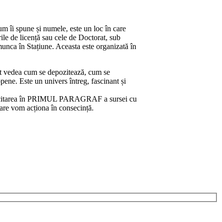
 îi spune și numele, este un loc în care
rile de licență sau cele de Doctorat, sub
unca în Stațiune. Aceasta este organizată în
pot vedea cum se depozitează, cum se
ene. Este un univers întreg, fascinant și
 cu citarea în PRIMUL PARAGRAF a sursei cu
tare vom acționa în consecință.