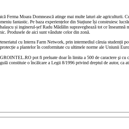
ică Ferma Moara Domnească atinge mai multe laturi ale agriculturii. Cum
omeniu fantastic. Pe baza experiențelor din Stațiune își construiesc lucră
ihalașcu și inginerul-șef Radu Mădălin supraveghează tot ce înseamnă m
nic. Produsele de aici sunt vândute celor din zonă.
arteneriatul cu Interra Farm Network, prin intermediul căruia studenții 
rotecție a plantelor în conformitate cu ultimele norme ale Uniunii Europ
– AGROINTEL.RO pot fi preluate doar în limita a 500 de caractere şi
lă constituie o încălcare a Legii 8/1996 privind dreptul de autor, ca a